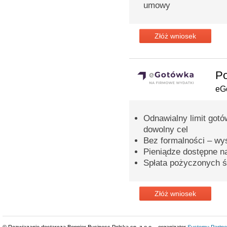
umowy
Złóż wniosek
Po
eG
Odnawialny limit gotó
dowolny cel
Bez formalności – wy
Pieniądze dostępne n
Spłata pożyczonych ś
Złóż wniosek
© Rozwiązanie dostarcza Bonnier Business Polska sp. z o.o. - organizator
Systemu Partne