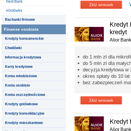
Nest Bank
Złóż wniosek
eGotówka
Rachunki firmowe
Kredyt 
Finanse osobiste
kredyt
Kredyty konsumenckie
Alior Ban
Chwilówki
do 1 mln zł dla mikrof
Informacja kredytowa
do 5 mln zł dla małych
Karty kredytowe
decyzja kredytowa w 
okres spłaty do 10 lat
Konta młodzieżowe
bez zabezpieczeń mat
Konta osobiste
Konta oszczędnościowe
Złóż wniosek
Kredyty gotówkowe
Kredyty konsolidacyjne
Kredyt 
Kredyty mieszkaniowe
Alior Ban