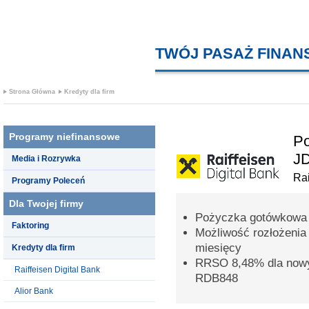
TWÓJ PASAŻ FINA
Strona Główna
Kredyty dla firm
Programy niefinansowe
Po
J
Media i Rozrywka
Rai
Programy Poleceń
Dla Twojej firmy
Pożyczka gotówkowa 
Faktoring
Możliwość rozłożenia
miesięcy
Kredyty dla firm
RRSO 8,48% dla nowy
Raiffeisen Digital Bank
RDB848
Alior Bank