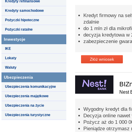
Kredyty refinansowe
Kredyty samochodowe
Kredyt firmowy na sel
Pożyczki hipoteczne
zdalnie
do 1 mln zł dla mikrof
Pożyczki ratalne
decyzja kredytowa w 
Inwestycje
zabezpieczenie gwar
IKE
Lokaty
Złóż wniosek
Waluty
Ubezpieczenia
BIZn
Ubezpieczenia komunikacyjne
Nest 
Ubezpieczenia majątkowe
Ubezpieczenia na życie
Wygodny kredyt dla fi
Ubezpieczenia turystyczne
Decyzja online nawet
Pożycz aż do 1 000 00
Pieniądze otrzymasz 