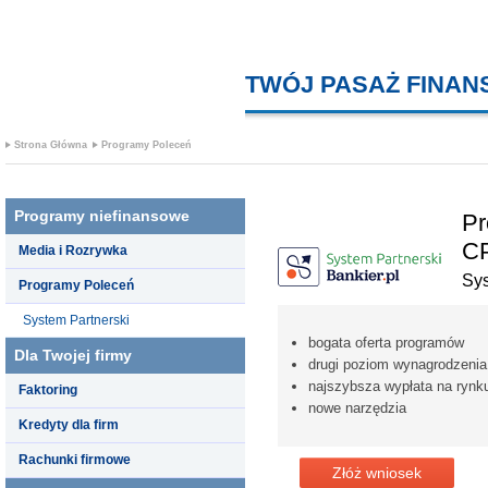
TWÓJ PASAŻ FINA
Strona Główna
Programy Poleceń
Programy niefinansowe
Pr
C
Media i Rozrywka
Sys
Programy Poleceń
System Partnerski
bogata oferta programów
Dla Twojej firmy
drugi poziom wynagrodzenia
najszybsza wypłata na rynk
Faktoring
nowe narzędzia
Kredyty dla firm
Rachunki firmowe
Złóż wniosek